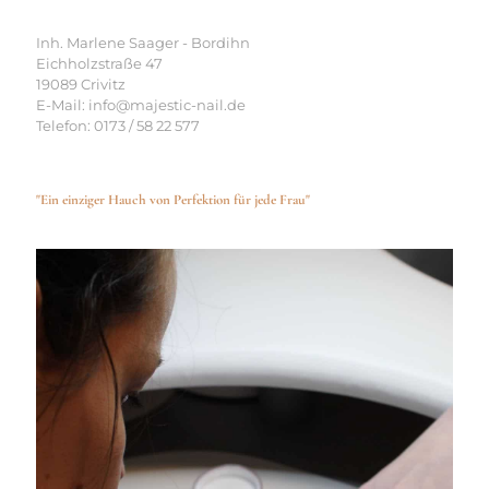
Inh. Marlene Saager - Bordihn
Eichholzstraße 47
19089 Crivitz
E-Mail: info@majestic-nail.de
Telefon: 0173 / 58 22 577
"Ein einziger Hauch von Perfektion für jede Frau"